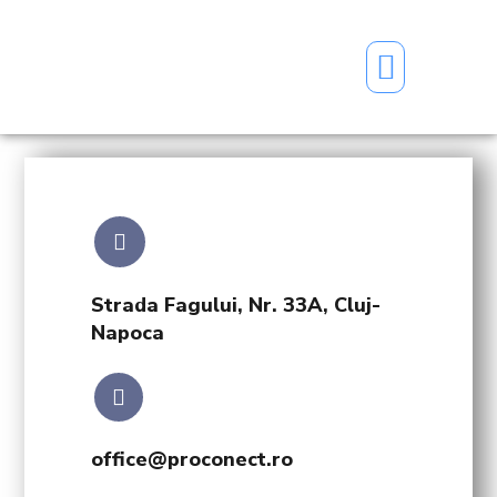
PROTECȚIA MUNCII
Strada Fagului, Nr. 33A, Cluj-
Napoca
office@proconect.ro