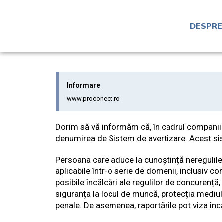
DESPRE
Informare
www.proconect.ro
Dorim să vă informăm că, în cadrul companiilo
denumirea de Sistem de avertizare. Acest siste
Persoana care aduce la cunoștință neregulile,
aplicabile într-o serie de domenii, inclusiv co
posibile încălcări ale regulilor de concurență, 
siguranța la locul de muncă, protecția mediului
penale. De asemenea, raportările pot viza încă