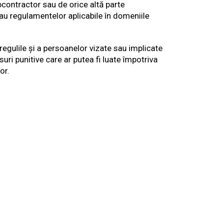
bcontractor sau de orice altă parte
sau regulamentelor aplicabile în domeniile
egulile și a persoanelor vizate sau implicate
i punitive care ar putea fi luate împotriva
or.