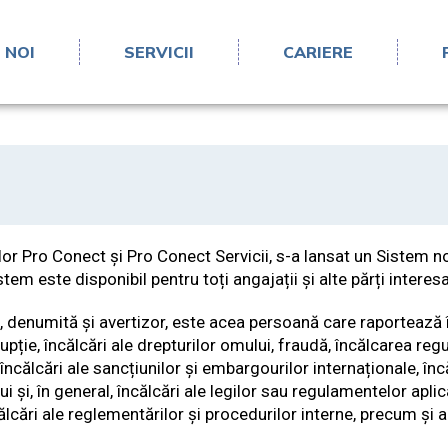
 NOI
SERVICII
CARIERE
r Pro Conect și Pro Conect Servicii, s-a lansat un Sistem no
m este disponibil pentru toți angajații și alte părți interesa
 denumită și avertizor, este acea persoană care raportează î
rupție, încălcări ale drepturilor omului, fraudă, încălcarea reg
încălcări ale sancțiunilor și embargourilor internaționale, încă
 și, în general, încălcări ale legilor sau regulamentelor aplic
lcări ale reglementărilor și procedurilor interne, precum și 