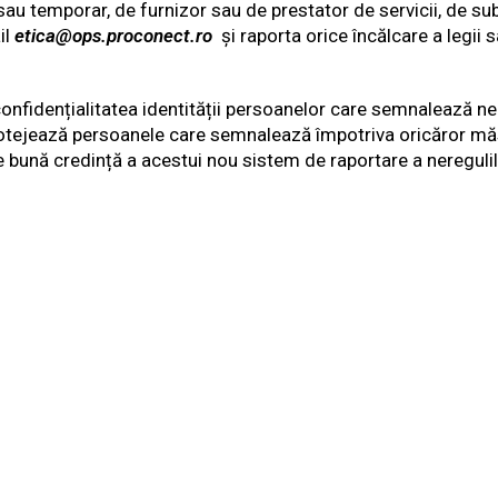
au temporar, de furnizor sau de prestator de servicii, de su
il
etica@ops.proconect.ro
și raporta orice încălcare a legii 
onfidențialitatea identității persoanelor care semnalează ner
otejează persoanele care semnalează împotriva oricăror măsur
e bună credință a acestui nou sistem de raportare a neregulil